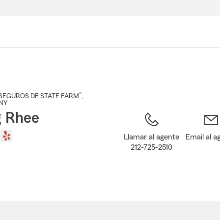
Pasar
al
contenido
principal
®
SEGUROS DE STATE FARM
,
 NY
g Rhee
Llamar al agente
Email al a
212-725-2510