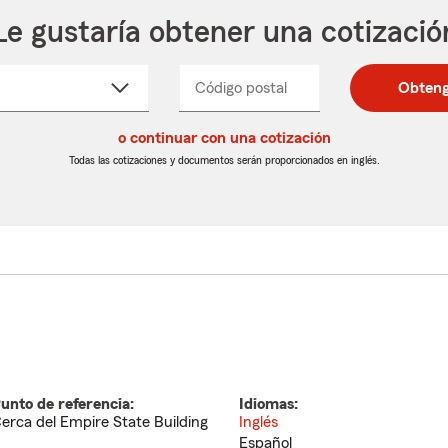
Le gustaría obtener una cotizació
cione
Código postal
Ingresa
Ingresa
Obteng
_____
un
un
re
código
código
cto
o continuar con una cotización
postal
postal
de
de
Todas las cotizaciones y documentos serán proporcionados en inglés.
egable
5
5
dígitos
dígitos
unto de referencia:
Idiomas:
erca del Empire State Building
Inglés
Español