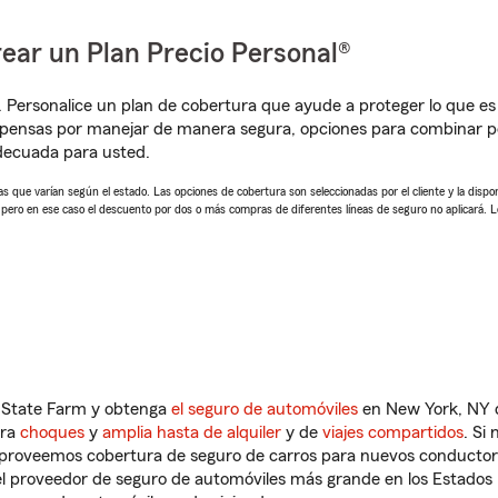
ear un Plan Precio Personal®
. Personalice un plan de cobertura que ayude a proteger lo que es 
mpensas por manejar de manera segura, opciones para combinar p
adecuada para usted.
 que varían según el estado. Las opciones de cobertura son seleccionadas por el cliente y la disponib
, pero en ese caso el descuento por dos o más compras de diferentes líneas de seguro no aplicará. 
n State Farm y obtenga
el seguro de automóviles
en New York, NY q
tra
choques
y
amplia hasta de alquiler
y de
viajes compartidos
. Si
s proveemos cobertura de seguro de carros para nuevos conductores
l proveedor de seguro de automóviles más grande en los Estados