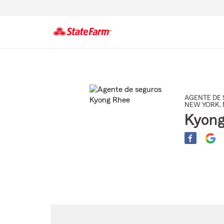
Comienzo
del
contenido
principal
AGENTE DE 
NEW YORK
,
Kyon