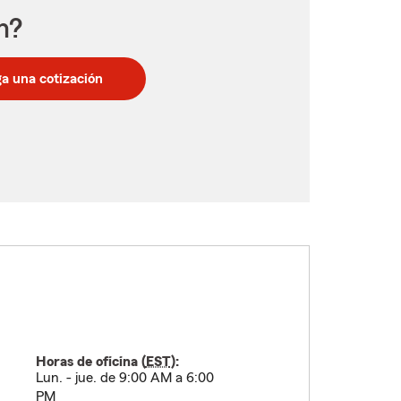
n?
a una cotización
Horas de oficina (
EST
):
Lun. - jue. de 9:00 AM a 6:00
PM