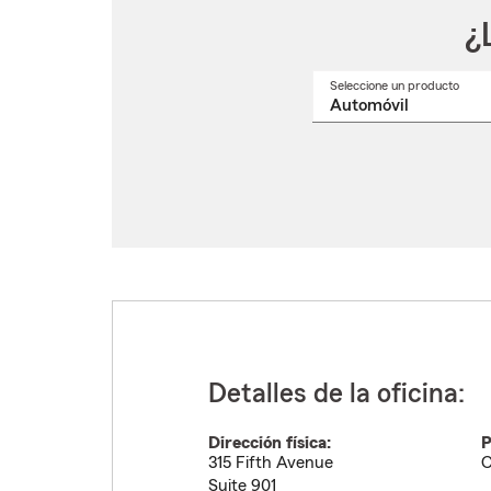
¿
Seleccione un producto
Selec
un
nomb
de
produ
del
menú
despl
Detalles de la oficina:
Dirección física:
P
315 Fifth Avenue
C
Suite 901